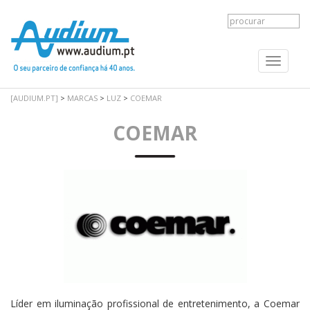
Toggle
navigati
[AUDIUM.PT]
>
MARCAS
>
LUZ
>
COEMAR
COEMAR
Líder em iluminação profissional de entretenimento, a Coemar