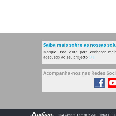
Saiba mais sobre as nossas solu
Marque uma visita para conhecer melh
adequado ao seu projecto.
[+]
Acompanha-nos nas Redes Soci
Rua General Leman, 5 A/B
1600-101 