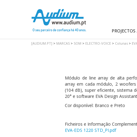
PROJECTOS 
[AUDIUM.PT]
>
MARCAS
>
SOM
>
ELECTRO-VOICE
>
Colunas
>
EV
Módulo de line array de alta perfo
array em cada módulo, 2 woofers d
(104 dB), super eficiente, sistema
20° e software EVA Design Assistant 
Cor disponível: Branco e Preto
Ficheiros e Informação Complement
EVA-EDS 1220 STD_PI.pdf