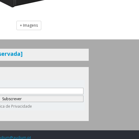
+ Imagens
servada]
udium@audium.pt