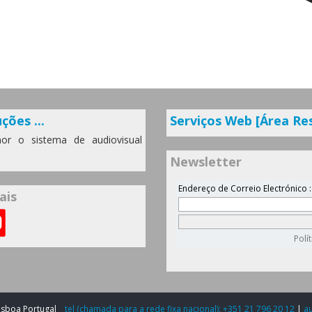
ções ...
Serviços Web [Área Re
or o sistema de audiovisual
Newsletter
ais
Lisboa Portugal
tel (chamada para a rede fixa nacional): +351 21 796 20 12
|
a