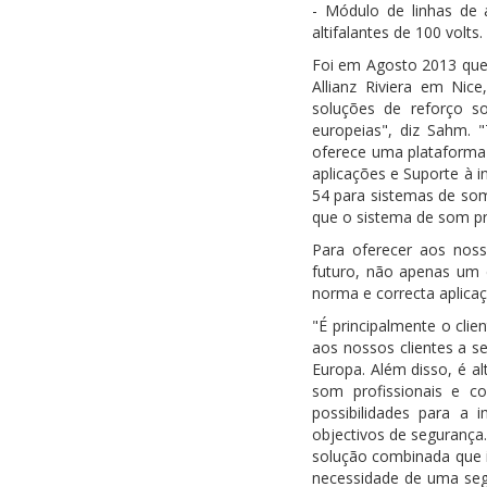
- Módulo de linhas de 
altifalantes de 100 volts.
Foi em Agosto 2013 que 
Allianz Riviera em Nic
soluções de reforço s
europeias", diz Sahm. 
oferece uma plataforma 
aplicações e Suporte à i
54 para sistemas de som
que o sistema de som pr
Para oferecer aos nosso
futuro, não apenas um
norma e correcta aplica
"É principalmente o cli
aos nossos clientes a 
Europa. Além disso, é a
som profissionais e c
possibilidades para a
objectivos de segurança
solução combinada que i
necessidade de uma segu