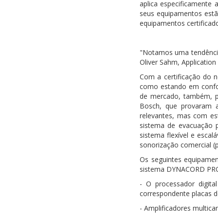
aplica especificamente 
seus equipamentos estã
equipamentos certificad
"Notamos uma tendência
Oliver Sahm, Application
Com a certificação do
como estando em confo
de mercado, também, pr
Bosch, que provaram a
relevantes, mas com es
sistema de evacuação 
sistema flexível e esca
sonorização comercial (p
Os seguintes equipame
sistema DYNACORD PROMA
- O processador digit
correspondente placas d
- Amplificadores multi