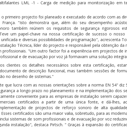
altifalantes LML -1 - Carga de medição para monitorização em t
o primeiro projecto foi planeado e executado de acordo com as dire
e, França. "Isto demonstra que, além do seu desempenho acústi
onoro também reúnem os requisitos de segurança rigorosos es
"Teve um papel-chave na nossa certificação de sucesso o nosso 
unificada e diversas possibilidades de programação", acrescenta Tob
nstalação Técnica, líder do projecto e responsável pela obtenção da
 profissionais. "Um outro factor foi a experiência em projectos de 
ofissional e de evacuação por voz já formavam uma solução integra
s clientes os detalhes necessários sobre esta certificação, esta
 documento de descrição funcional, mas também sessões de forma
ção no desenho de sistemas."
ente que lucra com as nossas orientações sobre a norma EN 54" diz S
segurança a longo prazo no planeamento e na implementação dos se
ltamente conveniente para as empresas de instalação serem capazes
omerciais certificados a partir de uma única fonte, e dá-lhes
 implementação de projectos de reforço sonoro de alta qualid
. Esses certificados são uma maior valia, sobretudo, para as modern
nclui sistemas de som profissionais e de evacuação por voz reduzin
nda instalação", destaca Pirtsch. " Graças à expansão do certific