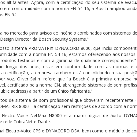
aos altifalantes. Agora, com a certificação do seu sistema de evac
o em conformidade com a norma EN 54-16, a Bosch ampliou ainda 
os EN 54.
 no mercado para avisos de incêndio combinados com sistemas de 
 Design Director da Bosch Security Systems."
 nosso sistema PROMATRIX DYNACORD 8000, que inclui componentes
rmidade com a norma EN 54-16, estamos oferecendo aos nossos c
odutos testados e com a garantia de qualidade correspondente.
o longo dos anos, estar em conformidade com as normas e di
ta certificação, a empresa também está consolidando a sua posi
por voz. Oliver Sahm refere que "a Bosch é a primeira empresa 
lável, certificado pela norma EN, abrangendo sistemas de som profi
ublic address) a partir de um único fabricante."
ntos de sistema de som profissional que obtiveram recentemente
TRIX 8000 – a certificação sem restrições de acordo com a norm
al Electro-Voice NetMax N8000 e a matriz digital de áudio DYNA
e rede CobraNet e Dante.
canal Electro-Voice CPS e DYNACORD DSA, bem como o módulo de co