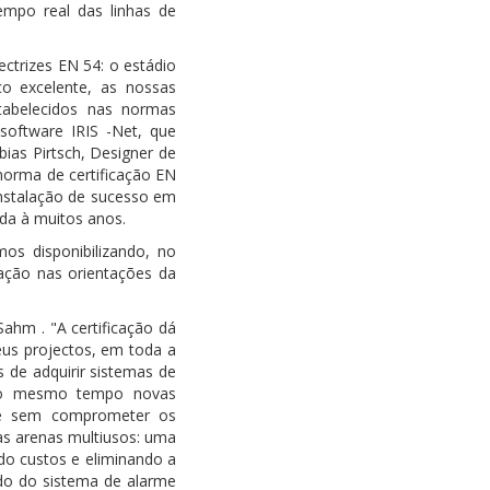
empo real das linhas de
ctrizes EN 54: o estádio
co excelente, as nossas
tabelecidos nas normas
software IRIS -Net, que
ias Pirtsch, Designer de
 norma de certificação EN
instalação de sucesso em
da à muitos anos.
mos disponibilizando, no
ção nas orientações da
ahm . "A certificação dá
us projectos, em toda a
 de adquirir sistemas de
, ao mesmo tempo novas
ade sem comprometer os
as arenas multiusos: uma
do custos e eliminando a
ado do sistema de alarme