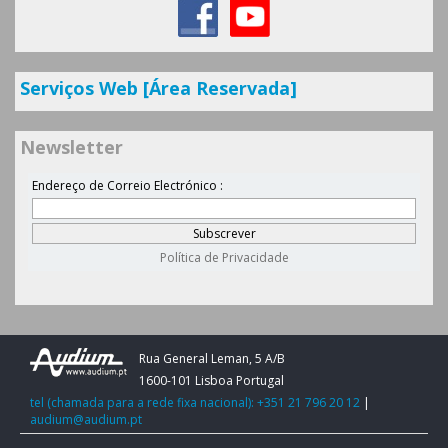
Serviços Web [Área Reservada]
Newsletter
Rua General Leman, 5 A/B
1600-101 Lisboa Portugal
tel (chamada para a rede fixa nacional): +351 21 796 20 12
|
audium@audium.pt